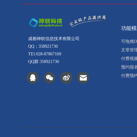
功能模
成都神软信息技术有限公司
可拖拽D
QQ：358921730
文章管
TEl:028-87867169
付费视
QQ群:358921730
预约报
付费预