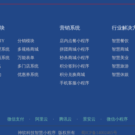
块
营销系统
行业解决
IY
分销模块
店内点餐小程序
智慧餐饮
理系统
多规格商城
拼团商城小程序
智慧商城
频系统
万能表单
秒杀商城小程序
智慧美业
名
多门店系统
积分签到小程序
智慧旅游
约
优惠券系统
积分兑换商城
智慧休娱
手机客服小程序
微信支付
·
阿里云
·
腾讯云
·
景安云
·
微信小程序
神软科技智慧小程序 版权所有
蜀ICP备14002465号