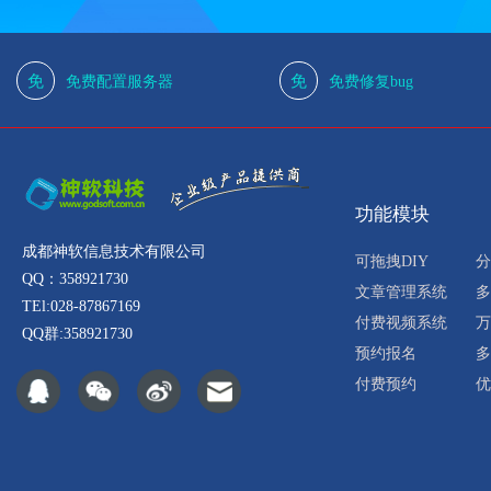
免
免
免费配置服务器
免费修复bug
功能模块
成都神软信息技术有限公司
可拖拽DIY
分
QQ：358921730
文章管理系统
多
TEl:028-87867169
付费视频系统
万
QQ群:358921730
预约报名
多
付费预约
优