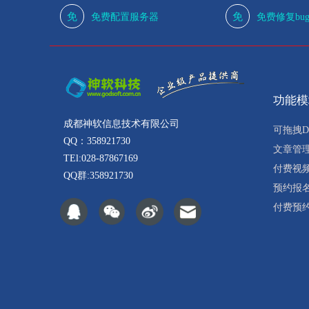
免
免
免费配置服务器
免费修复bu
功能模
成都神软信息技术有限公司
可拖拽D
QQ：358921730
文章管
TEl:028-87867169
付费视
QQ群:358921730
预约报
付费预