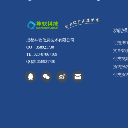
功能模
成都神软信息技术有限公司
可拖拽D
QQ：358921730
文章管
TEl:028-87867169
付费视
QQ群:358921730
预约报
付费预