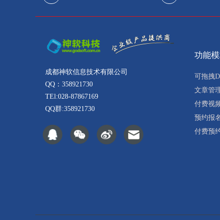
功能模
成都神软信息技术有限公司
可拖拽D
QQ：358921730
文章管
TEl:028-87867169
付费视
QQ群:358921730
预约报
付费预