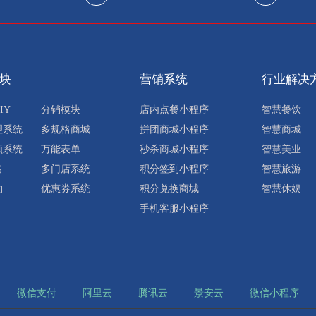
块
营销系统
行业解决
IY
分销模块
店内点餐小程序
智慧餐饮
理系统
多规格商城
拼团商城小程序
智慧商城
频系统
万能表单
秒杀商城小程序
智慧美业
名
多门店系统
积分签到小程序
智慧旅游
约
优惠券系统
积分兑换商城
智慧休娱
手机客服小程序
微信支付
·
阿里云
·
腾讯云
·
景安云
·
微信小程序