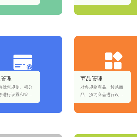
系统表单通知、会
人员不需要特殊技能，
开卡通知等消息模
都可以方便的创建出符
配置商家收发消息
合业务需求的表单小程
实现邮件通知。
序。数据收集，简单方
便，客户登记、意见反
馈、活动报名等轻松搞
定。万能表单自动收集
并整理数据，帮助用户
节省工作时间，高效
率、更便捷的完成工
作。
值管理
商品管理
值优惠规则、积分
对多规格商品、秒杀商
等进行设置和管
品、预约商品进行设置
和管理。