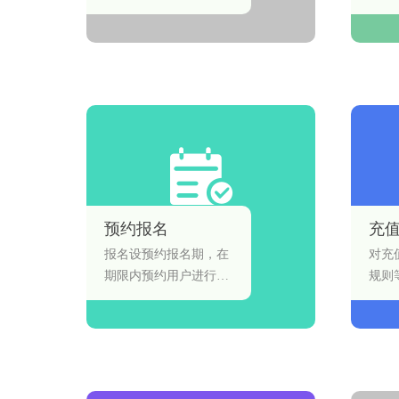
分销模式,从多方位,多
知、
角度提供服务支持,助力
员卡
商户实现分销渠道裂变
板，
销货,连锁门店线上化高
邮箱
效经营。
预约报名
充
报名设预约报名期，在
对充
期限内预约用户进行报
规则
名。预约报名期内，用
理。
户通过填写和提交个人
信息的方式进行报名，
在约定期限内报满为
止。