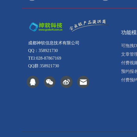
功能模
成都神软信息技术有限公司
可拖拽D
QQ：358921730
文章管
TEl:028-87867169
付费视
QQ群:358921730
预约报
付费预