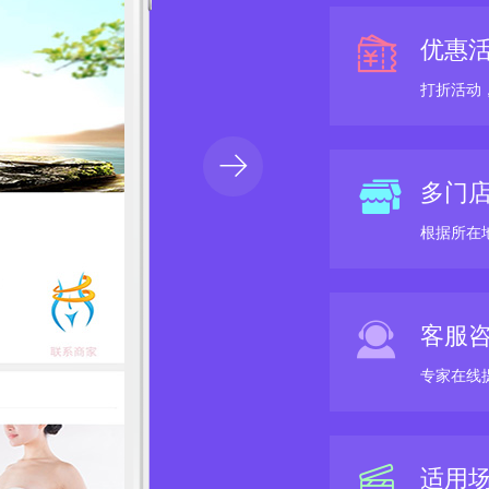
优惠
打折活动
多门
根据所在
客服
专家在线
适用