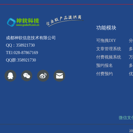
功能模块
成都神软信息技术有限公司
可拖拽DIY
分
QQ：358921730
文章管理系统
多
TEl:028-87867169
付费视频系统
万
QQ群:358921730
预约报名
多
付费预约
优
微信支