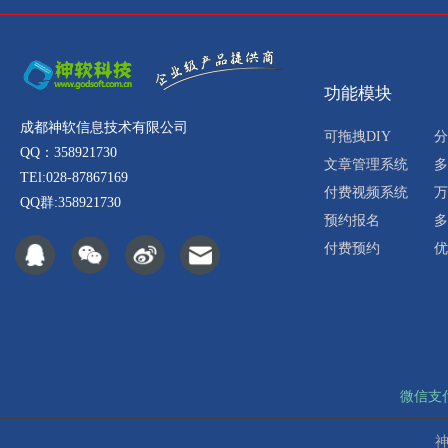
功能模块
成都神软信息技术有限公司
可拖拽DIY
分
QQ：358921730
文章管理系统
多
TEl:028-87867169
付费视频系统
万
QQ群:358921730
预约报名
多
付费预约
优
微信支