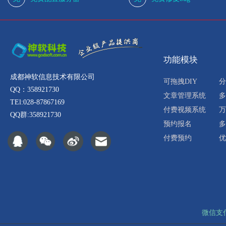
功能模块
成都神软信息技术有限公司
可拖拽DIY
分
QQ：358921730
文章管理系统
多
TEl:028-87867169
付费视频系统
万
QQ群:358921730
预约报名
多
付费预约
优
微信支