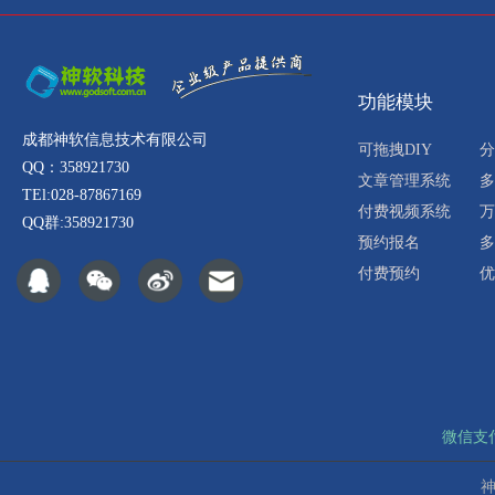
功能模块
成都神软信息技术有限公司
可拖拽DIY
分
QQ：358921730
文章管理系统
多
TEl:028-87867169
付费视频系统
万
QQ群:358921730
预约报名
多
付费预约
优
微信支