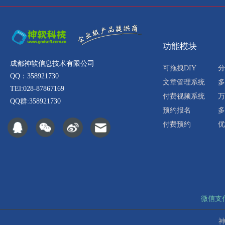
功能模块
成都神软信息技术有限公司
可拖拽DIY
分
QQ：358921730
文章管理系统
多
TEl:028-87867169
付费视频系统
万
QQ群:358921730
预约报名
多
付费预约
优
微信支